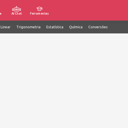
a
AI Chat
Ferramentas
 Linear
Trigonometria
Estatística
Química
Conversões