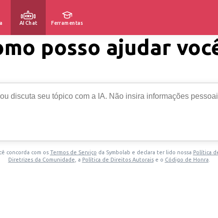
a
AI Chat
Ferramentas
omo posso ajudar voc
você concorda com os
Termos de Serviço
da Symbolab e declara ter lido nossa
Política d
Diretrizes da Comunidade
, a
Política de Direitos Autorais
e o
Código de Honra
.