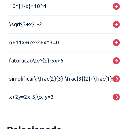
10^{1-x}=10^4
\sqrt{3+x}=-2
6+11x+6x^2+x^3=0
fatoração\:x^{2}-5x+6
simplificar\:\frac{2}{3}-\frac{3}{2}+\frac{1}{4}
x+2y=2x-5,\:x-y=3