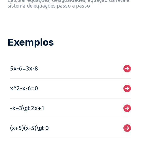
Calcular equações, desigualdades, equação da reta e
sistema de equações passo a passo
Exemplos
5x-6=3x-8
x^2-x-6=0
-x+3\gt 2x+1
(x+5)(x-5)\gt 0