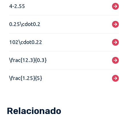
4-2.55
0.25\cdot0.2
102\cdot0.22
\frac{12.3}{0.3}
\frac{1.25}{5}
Relacionado