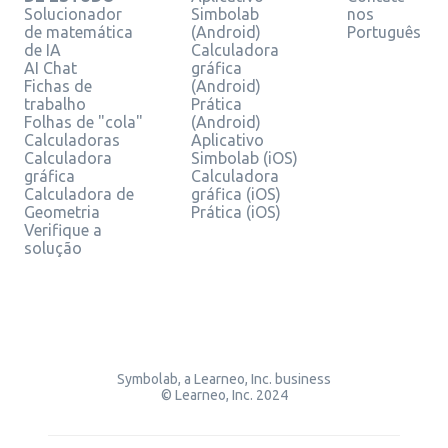
Solucionador
Simbolab
nos
de matemática
(Android)
Português
de IA
Calculadora
AI Chat
gráfica
Fichas de
(Android)
trabalho
Prática
Folhas de "cola"
(Android)
Calculadoras
Aplicativo
Calculadora
Simbolab (iOS)
gráfica
Calculadora
Calculadora de
gráfica (iOS)
Geometria
Prática (iOS)
Verifique a
solução
Symbolab, a Learneo, Inc. business
© Learneo, Inc. 2024