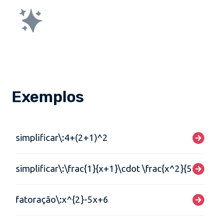
Exemplos
simplificar\:4+(2+1)^2
simplificar\:\frac{1}{x+1}\cdot \frac{x^2}{5}
fatoração\:x^{2}-5x+6