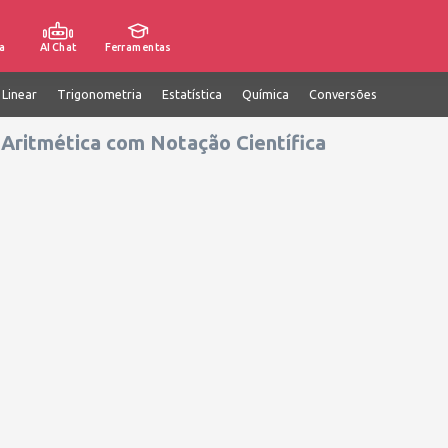
a
AI Chat
Ferramentas
 Linear
Trigonometria
Estatística
Química
Conversões
 Aritmética com Notação Científica