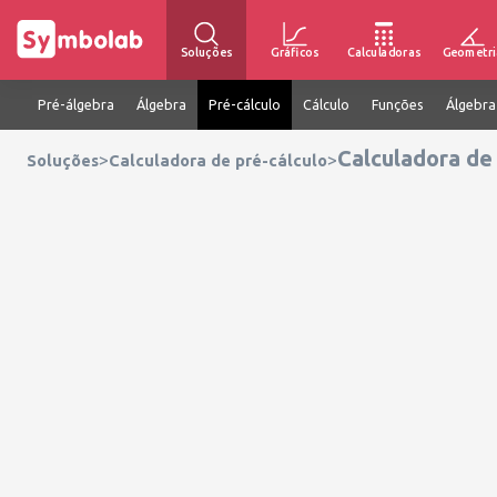
Soluções
Gráficos
Calculadoras
Geometri
Pré-álgebra
Álgebra
Pré-cálculo
Cálculo
Funções
Álgebra
Calculadora de
>
>
Soluções
Calculadora de pré-cálculo