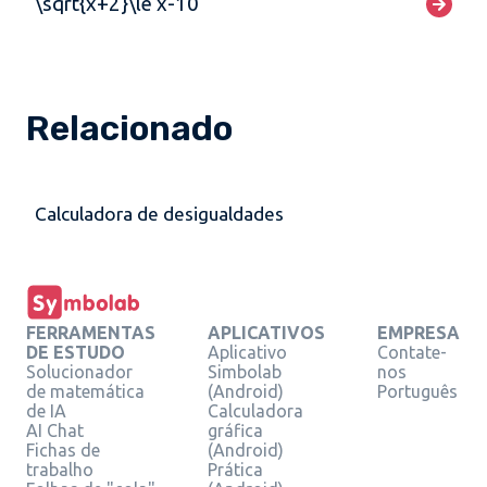
\sqrt{x+2}\le x-10
Relacionado
Calculadora de desigualdades
FERRAMENTAS
APLICATIVOS
EMPRESA
DE ESTUDO
Aplicativo
Contate-
Solucionador
Simbolab
nos
de matemática
(Android)
Português
de IA
Calculadora
AI Chat
gráfica
Fichas de
(Android)
trabalho
Prática