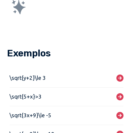
Exemplos
\sqrt{y+2}\le 3
\sqrt{5+x}>3
\sqrt{3x+9}\le -5