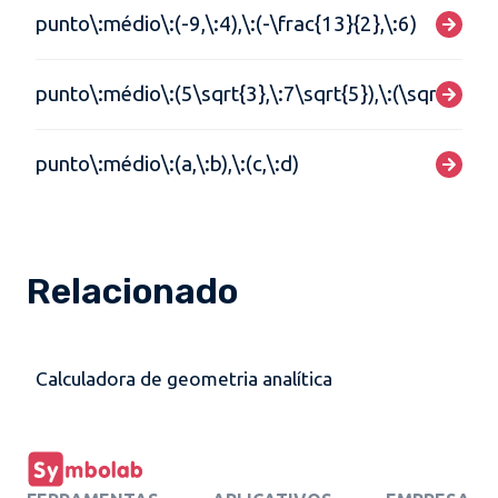
punto\:médio\:(-9,\:4),\:(-\frac{13}{2},\:6)
punto\:médio\:(5\sqrt{3},\:7\sqrt{5}),\:(\sqrt{3},\:-
punto\:médio\:(a,\:b),\:(c,\:d)
Relacionado
Calculadora de geometria analítica