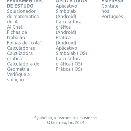
FERRAMENTAS
APLICATIVOS
EMPRESA
DE ESTUDO
Aplicativo
Contate-
Solucionador
Simbolab
nos
de matemática
(Android)
Português
de IA
Calculadora
AI Chat
gráfica
Fichas de
(Android)
trabalho
Prática
Folhas de "cola"
(Android)
Calculadoras
Aplicativo
Calculadora
Simbolab (iOS)
gráfica
Calculadora
Calculadora de
gráfica (iOS)
Geometria
Prática (iOS)
Verifique a
solução
Symbolab, a Learneo, Inc. business
© Learneo, Inc. 2024