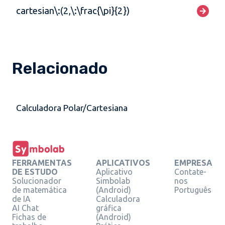
cartesian\:(2,\:\frac{\pi}{2})
Relacionado
Calculadora Polar/Cartesiana
FERRAMENTAS
APLICATIVOS
EMPRESA
DE ESTUDO
Aplicativo
Contate-
Solucionador
Simbolab
nos
de matemática
(Android)
Português
de IA
Calculadora
AI Chat
gráfica
Fichas de
(Android)