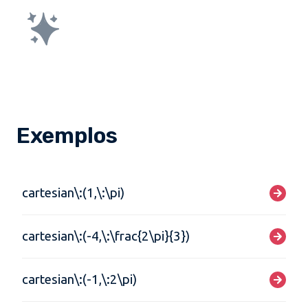
Exemplos
cartesian\:(1,\:\pi)
cartesian\:(-4,\:\frac{2\pi}{3})
cartesian\:(-1,\:2\pi)