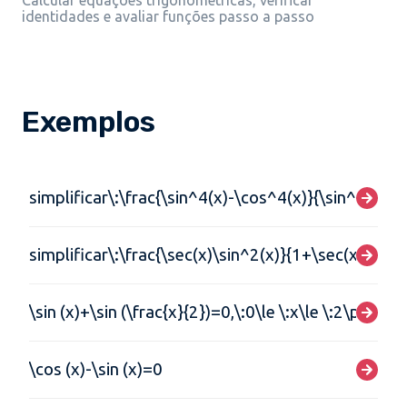
Calcular equações trigonométricas, verificar
identidades e avaliar funções passo a passo
Exemplos
simplificar\:\frac{\sin^4(x)-\cos^4(x)}{\sin^2(x)-\
simplificar\:\frac{\sec(x)\sin^2(x)}{1+\sec(x)}
\sin (x)+\sin (\frac{x}{2})=0,\:0\le \:x\le \:2\pi
\cos (x)-\sin (x)=0