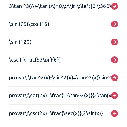
3\tan ^3(A)-\tan (A)=0,\:A\in \:\left[0,\:360\right]
\sin (75)\cos (15)
\sin (120)
\csc (-\frac{53\pi }{6})
provar\:\tan^2(x)-\sin^2(x)=\tan^2(x)\sin^2(x)
provar\:\cot(2x)=\frac{1-\tan^2(x)}{2\tan(x)}
provar\:\csc(2x)=\frac{\sec(x)}{2\sin(x)}