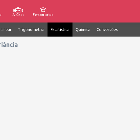
a
AI Chat
Ferramentas
 Linear
Trigonometria
Estatística
Química
Conversões
iância