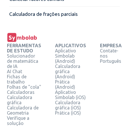
Calculadora de frações parciais
FERRAMENTAS
APLICATIVOS
EMPRESA
DE ESTUDO
Aplicativo
Contate-
Solucionador
Simbolab
nos
de matemática
(Android)
Português
de IA
Calculadora
AI Chat
gráfica
Fichas de
(Android)
trabalho
Prática
Folhas de "cola"
(Android)
Calculadoras
Aplicativo
Calculadora
Simbolab (iOS)
gráfica
Calculadora
Calculadora de
gráfica (iOS)
Geometria
Prática (iOS)
Verifique a
solução