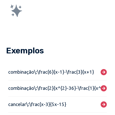
Exemplos
combinação\:\frac{6}{x-1}-\frac{3}{x+1}
combinação\:\frac{2}{x^{2}-36}-\frac{1}{x^{2}+6
cancelar\:\frac{x-3}{5x-15}