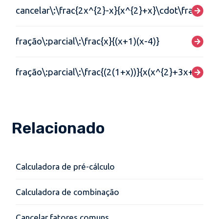
cancelar\:\frac{2x^{2}-x}{x^{2}+x}\cdot\frac{5x+
fração\:parcial\:\frac{x}{(x+1)(x-4)}
fração\:parcial\:\frac{(2(1+x))}{x(x^{2}+3x+2)}
Relacionado
Calculadora de pré-cálculo
Calculadora de combinação
Cancelar fatores comuns