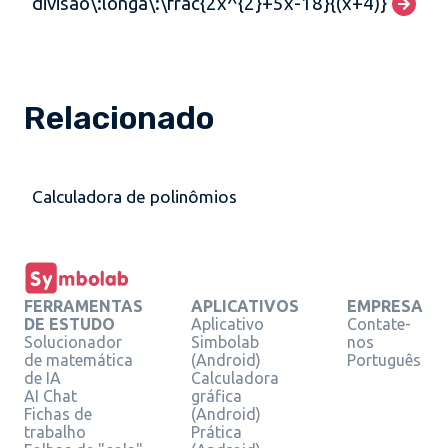
divisão\:longa\:\frac{2x^{2}+5x-18}{(x+4)}
Relacionado
Calculadora de polinômios
FERRAMENTAS
APLICATIVOS
EMPRESA
DE ESTUDO
Aplicativo
Contate-
Solucionador
Simbolab
nos
de matemática
(Android)
Português
de IA
Calculadora
AI Chat
gráfica
Fichas de
(Android)
trabalho
Prática