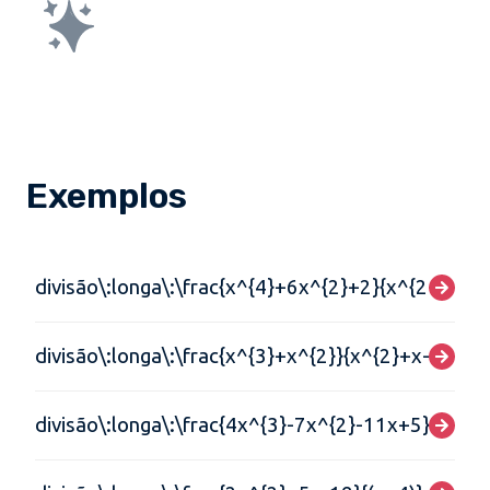
Exemplos
divisão\:longa\:\frac{x^{4}+6x^{2}+2}{x^{2}+5}
divisão\:longa\:\frac{x^{3}+x^{2}}{x^{2}+x-2}
divisão\:longa\:\frac{4x^{3}-7x^{2}-11x+5}{4x+5