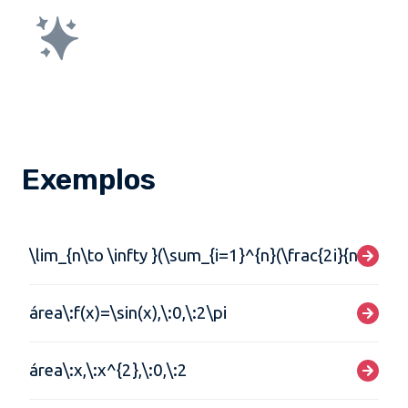
Exemplos
\lim_{n\to \infty }(\sum_{i=1}^{n}(\frac{2i}{n})(\fra
área\:f(x)=\sin(x),\:0,\:2\pi
área\:x,\:x^{2},\:0,\:2