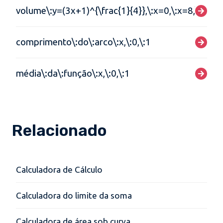
volume\:y=(3x+1)^{\frac{1}{4}},\:x=0,\:x=8,\:y=0
comprimento\:do\:arco\:x,\:0,\:1
média\:da\:função\:x,\:0,\:1
Relacionado
Calculadora de Cálculo
Calculadora do limite da soma
Calculadora de área sob curva