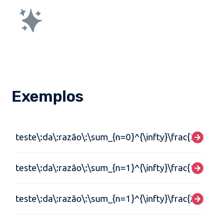
Exemplos
teste\:da\:razão\:\sum_{n=0}^{\infty}\frac{3}{2^{
teste\:da\:razão\:\sum_{n=1}^{\infty}\frac{1}{n(n
teste\:da\:razão\:\sum_{n=1}^{\infty}\frac{2^{n}}{