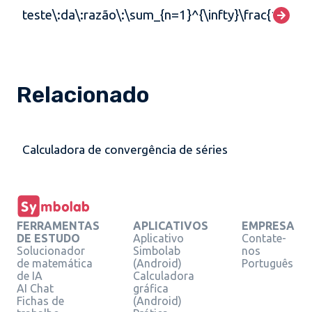
teste\:da\:razão\:\sum_{n=1}^{\infty}\frac{1}{1+2^
Relacionado
Calculadora de convergência de séries
FERRAMENTAS
APLICATIVOS
EMPRESA
DE ESTUDO
Aplicativo
Contate-
Solucionador
Simbolab
nos
de matemática
(Android)
Português
de IA
Calculadora
AI Chat
gráfica
Fichas de
(Android)