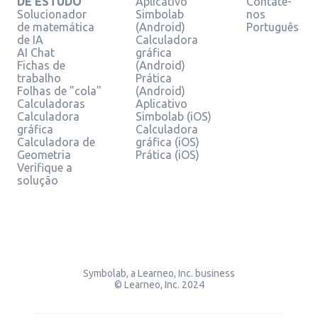
DE ESTUDO
Aplicativo
Contate-
Solucionador
Simbolab
nos
de matemática
(Android)
Português
de IA
Calculadora
AI Chat
gráfica
Fichas de
(Android)
trabalho
Prática
Folhas de "cola"
(Android)
Calculadoras
Aplicativo
Calculadora
Simbolab (iOS)
gráfica
Calculadora
Calculadora de
gráfica (iOS)
Geometria
Prática (iOS)
Verifique a
solução
Symbolab, a Learneo, Inc. business
© Learneo, Inc. 2024