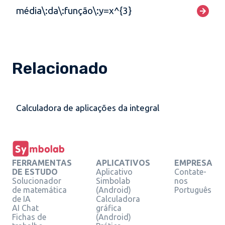
média\:da\:função\:y=x^{3}
Relacionado
Calculadora de aplicações da integral
FERRAMENTAS
APLICATIVOS
EMPRESA
DE ESTUDO
Aplicativo
Contate-
Solucionador
Simbolab
nos
de matemática
(Android)
Português
de IA
Calculadora
AI Chat
gráfica
Fichas de
(Android)