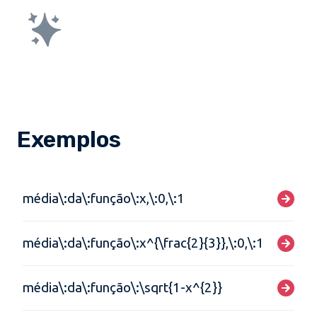
Exemplos
média\:da\:função\:x,\:0,\:1
média\:da\:função\:x^{\frac{2}{3}},\:0,\:1
média\:da\:função\:\sqrt{1-x^{2}}