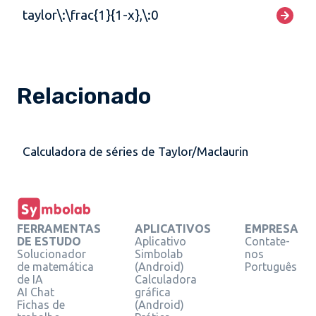
taylor\:\frac{1}{1-x},\:0
Relacionado
Calculadora de séries de Taylor/Maclaurin
FERRAMENTAS
APLICATIVOS
EMPRESA
DE ESTUDO
Aplicativo
Contate-
Solucionador
Simbolab
nos
de matemática
(Android)
Português
de IA
Calculadora
AI Chat
gráfica
Fichas de
(Android)