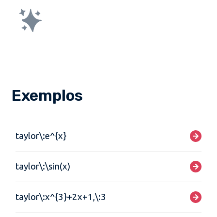
Exemplos
taylor\:e^{x}
taylor\:\sin(x)
taylor\:x^{3}+2x+1,\:3