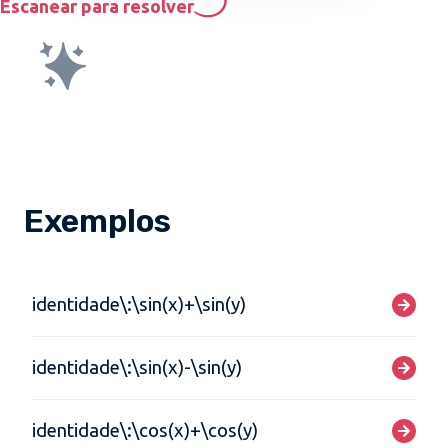
Escanear para resolver
Exemplos
identidade\:\sin(x)+\sin(y)
identidade\:\sin(x)-\sin(y)
identidade\:\cos(x)+\cos(y)