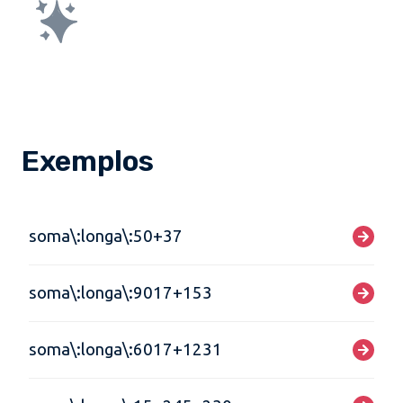
Exemplos
soma\:longa\:50+37
soma\:longa\:9017+153
soma\:longa\:6017+1231