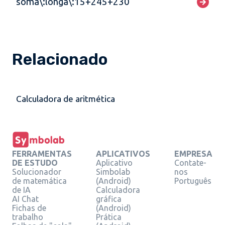
soma\:longa\:15+245+230
Relacionado
Calculadora de aritmética
FERRAMENTAS
APLICATIVOS
EMPRESA
DE ESTUDO
Aplicativo
Contate-
Solucionador
Simbolab
nos
de matemática
(Android)
Português
de IA
Calculadora
AI Chat
gráfica
Fichas de
(Android)
trabalho
Prática