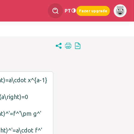
PT
Fazer upgrade
ht)=a\cdot x^{a-1}
(a\right)=0
ht)^'=f^'\pm g^'
ght)^'=a\cdot f^'