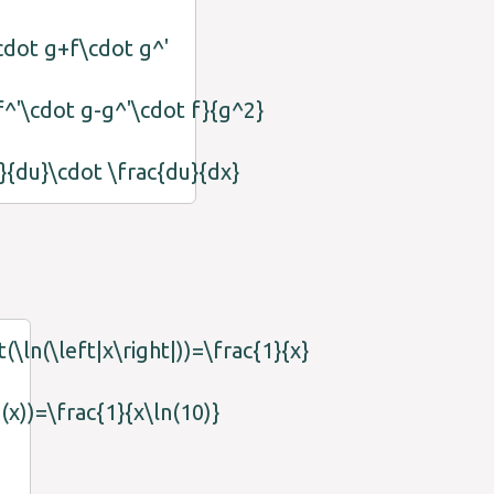
cdot g+f\cdot g^'
{f^'\cdot g-g^'\cdot f}{g^2}
f}{du}\cdot \frac{du}{dx}
t(\ln(\left|x\right|))=\frac{1}{x}
(x))=\frac{1}{x\ln(10)}