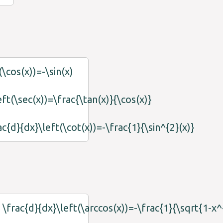
(\cos(x))=-\sin(x)
eft(\sec(x))=\frac{\tan(x)}{\cos(x)}
ac{d}{dx}\left(\cot(x))=-\frac{1}{\sin^{2}(x)}
\frac{d}{dx}\left(\arccos(x))=-\frac{1}{\sqrt{1-x^