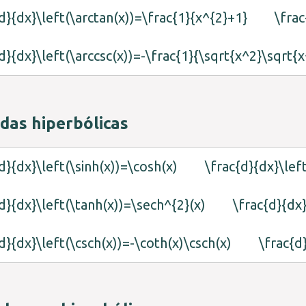
d}{dx}\left(\arctan(x))=\frac{1}{x^{2}+1}
\frac
d}{dx}\left(\arccsc(x))=-\frac{1}{\sqrt{x^2}\sqrt{x
das hiperbólicas
d}{dx}\left(\sinh(x))=\cosh(x)
\frac{d}{dx}\lef
d}{dx}\left(\tanh(x))=\sech^{2}(x)
\frac{d}{dx}
d}{dx}\left(\csch(x))=-\coth(x)\csch(x)
\frac{d