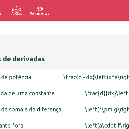
a
AI Chat
Ferramentas
 de derivadas
 da potência
\frac{d}{dx}\left(x^a\rig
ada de uma constante
\frac{d}{dx}\left
 da soma e da diferença
\left(f\pm g\rig
ante fora
\left(a\cdot f\ri