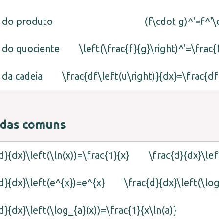
 do produto
(f\cdot g)^'=f^'\
 do quociente
\left(\frac{f}{g}\right)^'=\frac
 da cadeia
\frac{df\left(u\right)}{dx}=\frac{d
adas comuns
d}{dx}\left(\ln(x))=\frac{1}{x}
\frac{d}{dx}\lef
d}{dx}\left(e^{x})=e^{x}
\frac{d}{dx}\left(\log
d}{dx}\left(\log_{a}(x))=\frac{1}{x\ln(a)}