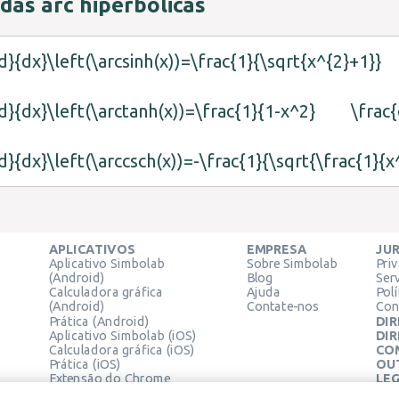
das arc hiperbólicas
d}{dx}\left(\arcsinh(x))=\frac{1}{\sqrt{x^{2}+1}}
d}{dx}\left(\arctanh(x))=\frac{1}{1-x^2}
\frac{
d}{dx}\left(\arccsch(x))=-\frac{1}{\sqrt{\frac{1}{
APLICATIVOS
EMPRESA
JUR
Aplicativo Simbolab
Sobre Simbolab
Pri
(Android)
Blog
Ser
Calculadora gráfica
Ajuda
Pol
(Android)
Contate-nos
Con
Prática (Android)
DIR
Aplicativo Simbolab (iOS)
DIR
Calculadora gráfica (iOS)
CO
Prática (iOS)
OU
Extensão do Chrome
LEG
Cen