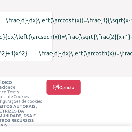
\frac{d}{dx}\left(\arccosh(x))=\frac{1}{\sqrt{x-
d}{dx}\left(\arcsech(x))=\frac{\sqrt{\frac{2}{x+1}-
x^2}+1}x^2}
\frac{d}{dx}\left(\arccoth(x))=\fra
ÍDICO
vacidade
Opinião
vice Terms
ítica de Cookies
figurações de cookies
EITOS AUTORAIS,
ETRIZES DA
MUNIDADE, DSA E
TROS RECURSOS
AIS
MÍDIA SOCIAL
tro Jurídico Learneo