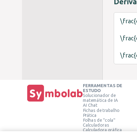
Deriva
\frac{
\frac{
\frac{
FERRAMENTAS DE
ESTUDO
Solucionador de
matemática de IA
AI Chat
Fichas de trabalho
Prática
Folhas de "cola"
Calculadoras
Calculadora gráfica
Calculadora de Geometria