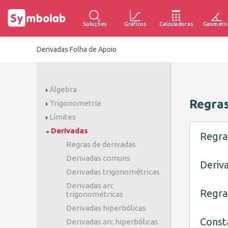
Soluções
Gráficos
Calculadoras
Geometri
Derivadas Folha de Apoio
Álgebra
Regras
Trigonometria
Límites
Derivadas
Regra
Regras de derivadas
Derivadas comuns
Deriv
Derivadas trigonométricas
Derivadas arc
Regra
trigonométricas
Derivadas hiperbólicas
Const
Derivadas arc hiperbólicas