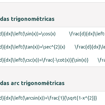
das trigonométricas
d}{dx}\left(\sin(x))=\cos(x)
\frac{d}{dx}\left
d}{dx}\left(\tan(x))=\sec^{2}(x)
\frac{d}{dx}\l
d}{dx}\left(\csc(x))=\frac{-\cot(x)}{\sin(x)}
\fr
das arc trigonométricas
d}{dx}\left(\arcsin(x))=\frac{1}{\sqrt{1-x^{2}}}