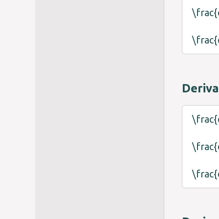
\frac{
\frac{
Deriva
\frac{
\frac{
\frac{