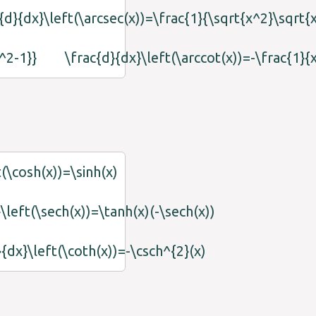
{d}{dx}\left(\arcsec(x))=\frac{1}{\sqrt{x^2}\sqrt{
^2-1}}
\frac{d}{dx}\left(\arccot(x))=-\frac{1}{
t(\cosh(x))=\sinh(x)
\left(\sech(x))=\tanh(x)(-\sech(x))
}{dx}\left(\coth(x))=-\csch^{2}(x)