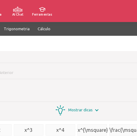
a
AI Chat
Ferramentas
Trigonometria
Cálculo
nterior
Mostrar dicas
2
x^3
x^4
x^{\msquare}
\frac{\msqu