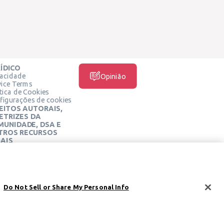
ÍDICO
vacidade
Opinião
vice Terms
ítica de Cookies
figurações de cookies
EITOS AUTORAIS,
ETRIZES DA
MUNIDADE, DSA E
TROS RECURSOS
AIS
MÍDIA SOCIAL
tro Jurídico Learneo
mos de Serviço da
rneo
Do Not Sell or Share My Personal Info