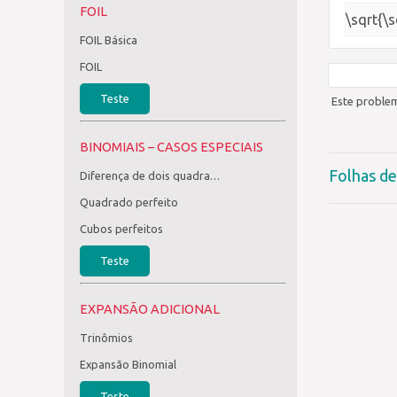
FOIL
\sqrt{\
FOIL Básica
FOIL
Teste
Este problem
BINOMIAIS – CASOS ESPECIAIS
Folhas de
Diferença de dois quadrados
Quadrado perfeito
Cubos perfeitos
Teste
EXPANSÃO ADICIONAL
Trinômios
Expansão Binomial
Teste