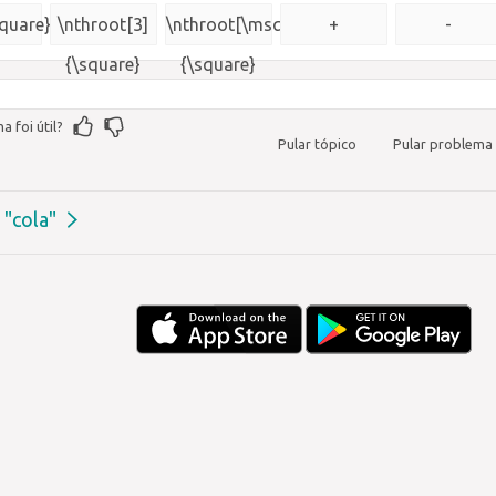
{\msquare}
square}
\nthroot[3]
\nthroot[\msquare]
+
-
{\square}
{\square}
a foi útil?
Pular tópico
Pular problema
 "cola"