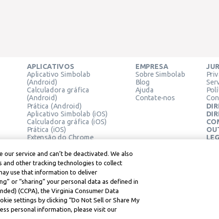
APLICATIVOS
EMPRESA
JUR
Aplicativo Simbolab
Sobre Simbolab
Pri
(Android)
Blog
Ser
Calculadora gráfica
Ajuda
Pol
(Android)
Contate-nos
Con
Prática (Android)
DIR
Aplicativo Simbolab (iOS)
DIR
Calculadora gráfica (iOS)
CO
Prática (iOS)
OU
Extensão do Chrome
LEG
Cen
Ter
 our service and can’t be deactivated. We also
Lea
 and other tracking technologies to collect
may use that information to deliver
ng” or “sharing” your personal data as defined in
mended) (CCPA), the Virginia Consumer Data
kie settings by clicking “Do Not Sell or Share My
ss personal information, please visit our