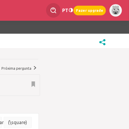
PT
Fazer upgrade
Próxima pergunta
are}
(\square)