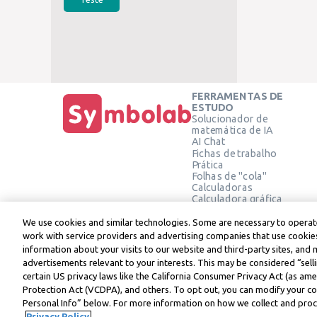
FERRAMENTAS DE
ESTUDO
Solucionador de
matemática de IA
AI Chat
Fichas de trabalho
Prática
Folhas de "cola"
Calculadoras
Calculadora gráfica
Calculadora de Geometria
Verifique a solução
We use cookies and similar technologies. Some are necessary to operate
work with service providers and advertising companies that use cookies
information about your visits to our website and third-party sites, and 
advertisements relevant to your interests. This may be considered “selli
Symbolab, a Learneo, Inc. business
certain US privacy laws like the California Consumer Privacy Act (as a
© Learneo, Inc. 2024
Protection Act (VCDPA), and others. To opt out, you can modify your coo
Personal Info” below. For more information on how we collect and proce
Privacy Policy.