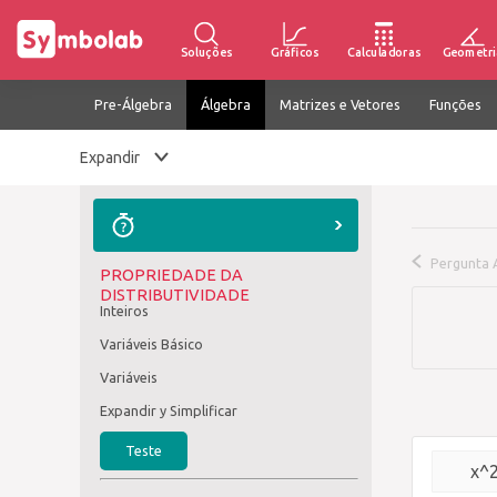
Soluções
Gráficos
Calculadoras
Geometri
Pre-Álgebra
Álgebra
Matrizes e Vetores
Funções
Expandir
Pergunta A
PROPRIEDADE DA
DISTRIBUTIVIDADE
Inteiros
Variáveis Básico
Variáveis
Expandir y Simplificar
Teste
x^