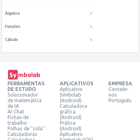
Álgebra
Funções
Cálculo
FERRAMENTAS
APLICATIVOS
EMPRESA
DE ESTUDO
Aplicativo
Contate-
Solucionador
Simbolab
nos
de matemática
(Android)
Português
de IA
Calculadora
AI Chat
gráfica
Fichas de
(Android)
trabalho
Prática
Folhas de "cola"
(Android)
Calculadoras
Aplicativo
Calculadora
Simbolab (iOS)