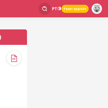
PT
Fazer upgrade
)