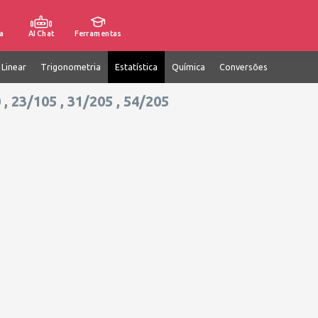
a
AI Chat
Ferramentas
 Linear
Trigonometria
Estatística
Química
Conversões
 , 23/105 , 31/205 , 54/205