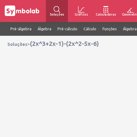
Soluções
Gráficos
Calculadoras
Geometri
Pré-álgebra
Álgebra
Pré-cálculo
Cálculo
Funções
Álgebra
(2x^3+2x-1)-(2x^2-5x-6)
>
Soluções