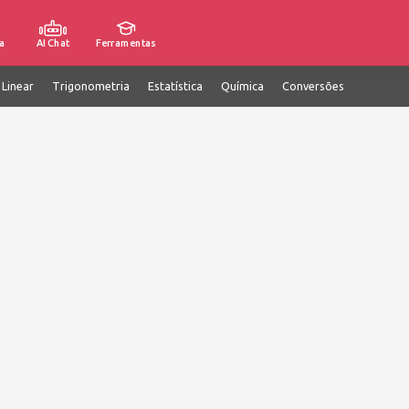
a
AI Chat
Ferramentas
 Linear
Trigonometria
Estatística
Química
Conversões