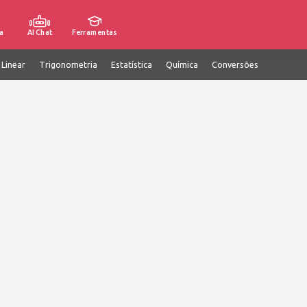
a
AI Chat
Ferramentas
 Linear
Trigonometria
Estatística
Química
Conversões