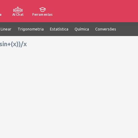
a
AI Chat
Ferramentas
 Linear
Trigonometria
Estatística
Química
Conversões
sin+(x))/x