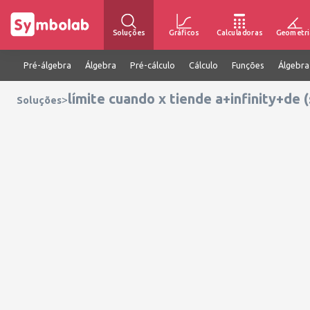
Soluções
Gráficos
Calculadoras
Geometri
Pré-álgebra
Álgebra
Pré-cálculo
Cálculo
Funções
Álgebra
límite cuando x tiende a+infinity+de (
>
Soluções