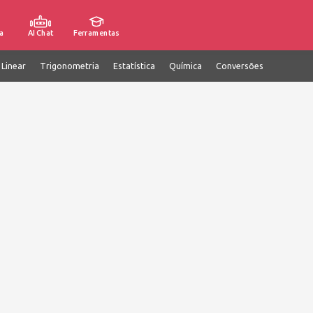
a
AI Chat
Ferramentas
 Linear
Trigonometria
Estatística
Química
Conversões