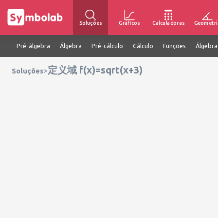
Soluções
Gráficos
Calculadoras
Geometri
Pré-álgebra
Álgebra
Pré-cálculo
Cálculo
Funções
Álgebra
定义域 f(x)=sqrt(x+3)
>
Soluções