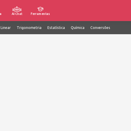
a
AI Chat
Ferramentas
 Linear
Trigonometria
Estatística
Química
Conversões