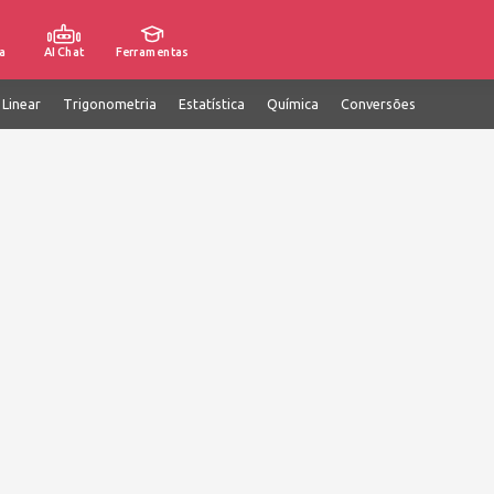
a
AI Chat
Ferramentas
 Linear
Trigonometria
Estatística
Química
Conversões