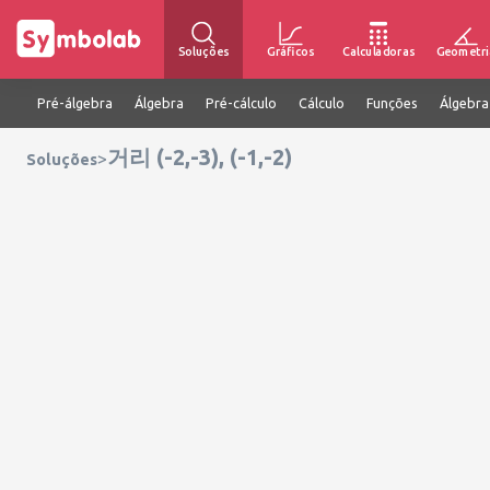
Soluções
Gráficos
Calculadoras
Geometri
Pré-álgebra
Álgebra
Pré-cálculo
Cálculo
Funções
Álgebra
거리 (-2,-3), (-1,-2)
>
Soluções