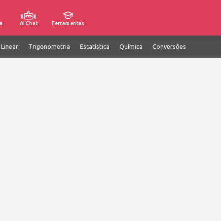
a
AI Chat
Ferramentas
 Linear
Trigonometria
Estatística
Química
Conversões