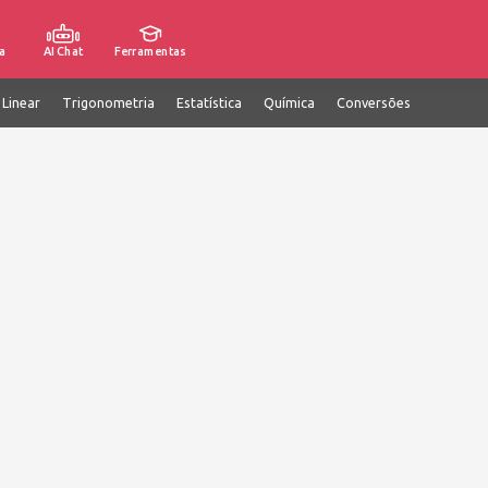
a
AI Chat
Ferramentas
 Linear
Trigonometria
Estatística
Química
Conversões