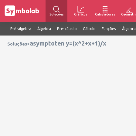
Soluções
Gráficos
Calculadoras
Geometri
Pré-álgebra
Álgebra
Pré-cálculo
Cálculo
Funções
Álgebra
asymptoten y=(x^2+x+1)/x
>
Soluções