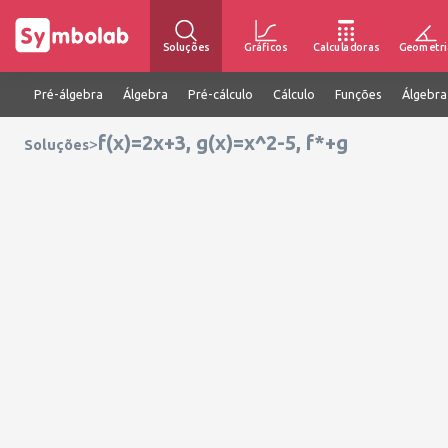
Soluções
Gráficos
Calculadoras
Geometri
Pré-álgebra
Álgebra
Pré-cálculo
Cálculo
Funções
Álgebra
f(x)=2x+3, g(x)=x^2-5, f*+g
>
Soluções