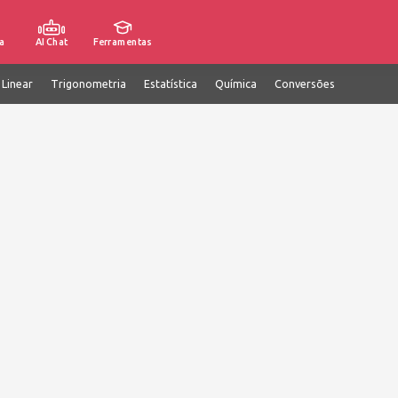
a
AI Chat
Ferramentas
 Linear
Trigonometria
Estatística
Química
Conversões