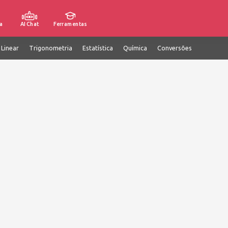
a
AI Chat
Ferramentas
 Linear
Trigonometria
Estatística
Química
Conversões