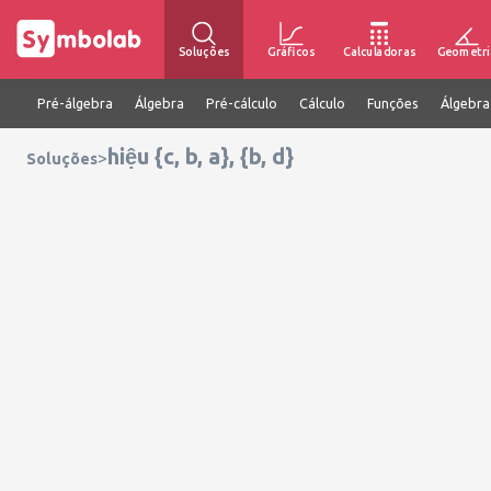
Soluções
Gráficos
Calculadoras
Geometri
Pré-álgebra
Álgebra
Pré-cálculo
Cálculo
Funções
Álgebra
hiệu {c, b, a}, {b, d}
>
Soluções