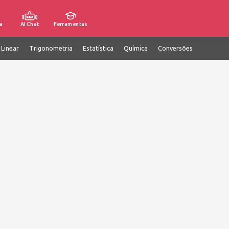
a
AI Chat
Ferramentas
 Linear
Trigonometria
Estatística
Química
Conversões