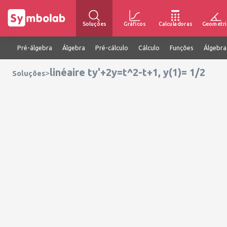
Soluções
Gráficos
Calculadoras
Geometri
Pré-álgebra
Álgebra
Pré-cálculo
Cálculo
Funções
Álgebra
linéaire ty'+2y=t^2-t+1, y(1)= 1/2
>
Soluções