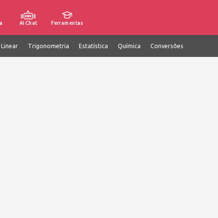
a
AI Chat
Ferramentas
 Linear
Trigonometria
Estatística
Química
Conversões