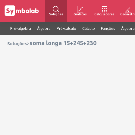
Soluções
Gráficos
Calculadoras
Geometri
Pré-álgebra
Álgebra
Pré-cálculo
Cálculo
Funções
Álgebra
soma longa 15+245+230
>
Soluções