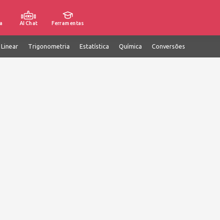
a
AI Chat
Ferramentas
 Linear
Trigonometria
Estatística
Química
Conversões