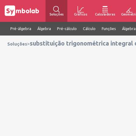
Soluções
Gráficos
Calculadoras
Geometri
Pré-álgebra
Álgebra
Pré-cálculo
Cálculo
Funções
Álgebra
substituição trigonométrica integral
>
Soluções