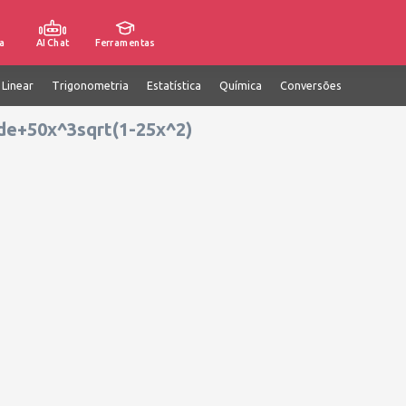
a
AI Chat
Ferramentas
 Linear
Trigonometria
Estatística
Química
Conversões
 de+50x^3sqrt(1-25x^2)