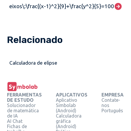
eixos\:\frac{(x-1)^2}{9}+\frac{y^2}{5}=100
Relacionado
Calculadora de elipse
FERRAMENTAS
APLICATIVOS
EMPRESA
DE ESTUDO
Aplicativo
Contate-
Solucionador
Simbolab
nos
de matemática
(Android)
Português
de IA
Calculadora
AI Chat
gráfica
Fichas de
(Android)