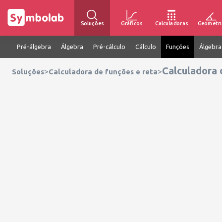
Soluções
Gráficos
Calculadoras
Geometri
Pré-álgebra
Álgebra
Pré-cálculo
Cálculo
Funções
Álgebra
Calculadora 
>
>
Soluções
Calculadora de funções e reta