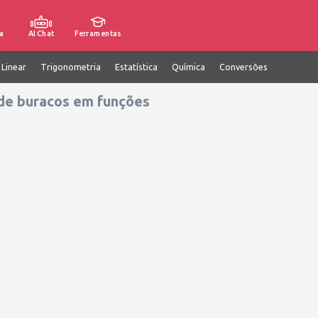
a
AI Chat
Ferramentas
 Linear
Trigonometria
Estatística
Química
Conversões
de buracos em funções