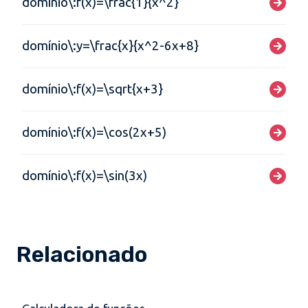
domínio\:f(x)=\frac{1}{x^2}
domínio\:y=\frac{x}{x^2-6x+8}
domínio\:f(x)=\sqrt{x+3}
domínio\:f(x)=\cos(2x+5)
domínio\:f(x)=\sin(3x)
Relacionado