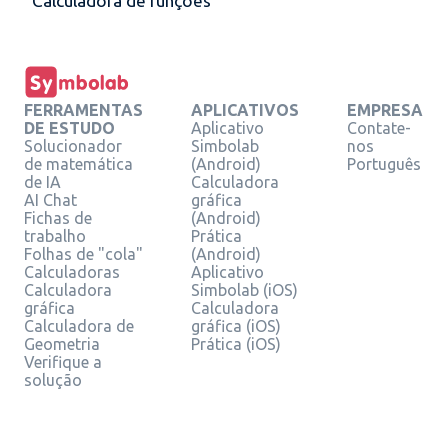
Calculadora de funções
FERRAMENTAS
APLICATIVOS
EMPRESA
DE ESTUDO
Aplicativo
Contate-
Solucionador
Simbolab
nos
de matemática
(Android)
Português
de IA
Calculadora
AI Chat
gráfica
Fichas de
(Android)
trabalho
Prática
Folhas de "cola"
(Android)
Calculadoras
Aplicativo
Calculadora
Simbolab (iOS)
gráfica
Calculadora
Calculadora de
gráfica (iOS)
Geometria
Prática (iOS)
Verifique a
solução