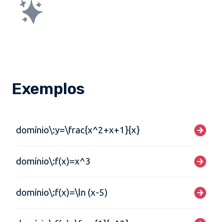
Exemplos
domínio\:y=\frac{x^2+x+1}{x}
domínio\:f(x)=x^3
domínio\:f(x)=\ln (x-5)