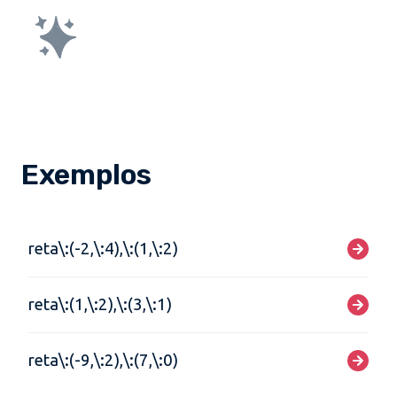
Exemplos
reta\:(-2,\:4),\:(1,\:2)
reta\:(1,\:2),\:(3,\:1)
reta\:(-9,\:2),\:(7,\:0)