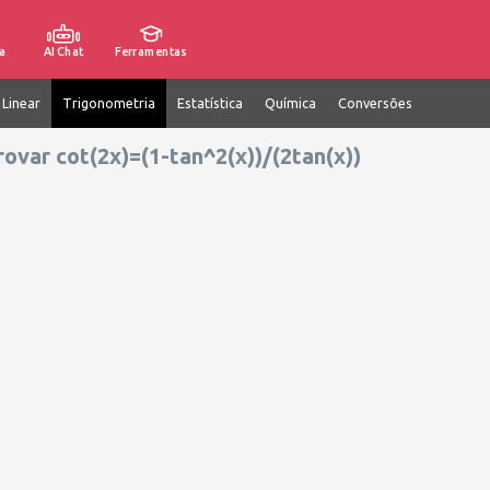
a
AI Chat
Ferramentas
 Linear
Trigonometria
Estatística
Química
Conversões
rovar cot(2x)=(1-tan^2(x))/(2tan(x))