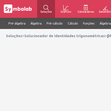
Soluções
Gráficos
Calculadoras
Geometri
Pré-álgebra
Álgebra
Pré-cálculo
Cálculo
Funções
Álgebra
p
>
>
Soluções
Solucionador de identidades trigonométricas